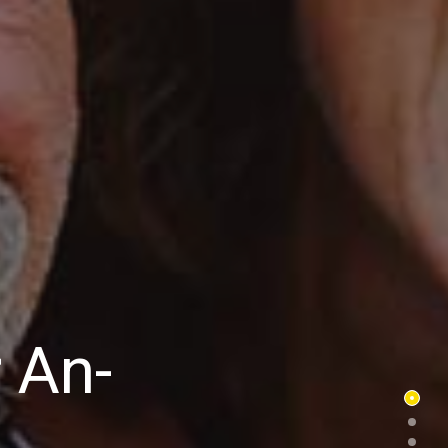
enst
ung