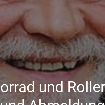
ZULASSUNGSDIENST 24
 KFZ-Zulassungsdi
 Düren und Umgeb